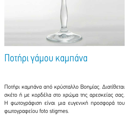
Πακέτα Δώρων
Σακούλες
Βιβλία
Ημερολόγια - Ατζέντες
Τσάντες - Ποδιές - Ομπρέλες
Παιδικό Πάρτι
Γραφική Ύλη
Παιδικά Είδη
Είδη Γραφείου
Τετράδια - Φάκελοι
Μπλοκ Ζωγραφικής
Ποτήρι γάμου καμπάνα
Ποτήρι καμπάνα από κρύσταλλο Βοημίας. Διατίθεται
σκέτο ή με κορδέλα στο χρώμα της αρεσκείας σας.
Η φωτογράφιση είναι μια ευγενική προσφορά του
φωτογραφείου foto stigmes.