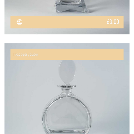
63.00
Καράφα γάμου