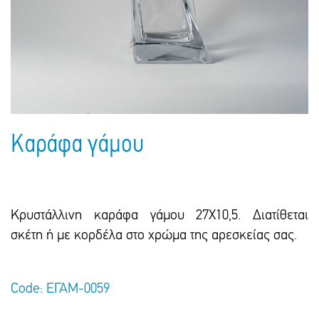
Πακέτα Δώρων
Σακούλες
Βιβλία
Ημερολόγια - Ατζέντες
Τσάντες - Ποδιές - Ομπρέλες
Παιδικό Πάρτι
Γραφική Ύλη
Παιδικά Είδη
Είδη Γραφείου
Τετράδια - Φάκελοι
Μπλοκ Ζωγραφικής
Καράφα γάμου
Κρυστάλλινη καράφα γάμου 27X10,5. Διατίθεται
σκέτη ή με κορδέλα στο χρώμα της αρεσκείας σας.
Code: ΕΓΑΜ-0059