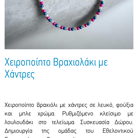
Πακέτα Δώρων
Σακούλες
Βιβλία
Ημερολόγια - Ατζέντες
Τσάντες - Ποδιές - Ομπρέλες
Παιδικό Πάρτι
Γραφική Ύλη
Παιδικά Είδη
Είδη Γραφείου
Τετράδια - Φάκελοι
Μπλοκ Ζωγραφικής
Χειροποίητο Βραχιολάκι με
Χάντρες
Χειροποίητο βραχιόλι με χάντρες σε λευκό, φούξια
και μπλε χρώμα. Ρυθμιζόμενο κλείσιμο με
λουλουδάκι στο τελείωμα. Συσκευασία Δώρου.
Δημιουργία της ομάδας του Εθελοντικού