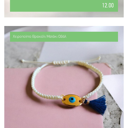
12.00
Χειροποίητο Βραχιόλι Ματάκι Οβάλ