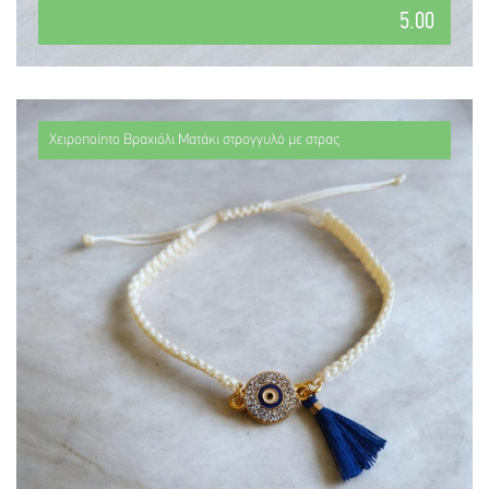
5.00
Χειροποίητο Βραχιόλι Ματάκι στρογγυλό με στρας