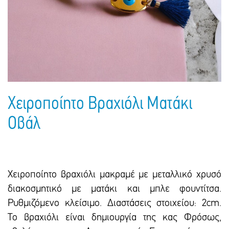
Πακέτα Δώρων
Σακούλες
Βιβλία
Ημερολόγια - Ατζέντες
Τσάντες - Ποδιές - Ομπρέλες
Παιδικό Πάρτι
Γραφική Ύλη
Παιδικά Είδη
Είδη Γραφείου
Τετράδια - Φάκελοι
Μπλοκ Ζωγραφικής
Χειροποίητο Βραχιόλι Ματάκι
Οβάλ
Χειροποίητο βραχιόλι μακραμέ με μεταλλικό χρυσό
διακοσμητικό με ματάκι και μπλε φουντίτσα.
Ρυθμιζόμενο κλείσιμο. Διαστάσεις στοιχείου: 2cm.
Το βραχιόλι είναι δημιουργία της κας Φρόσως,