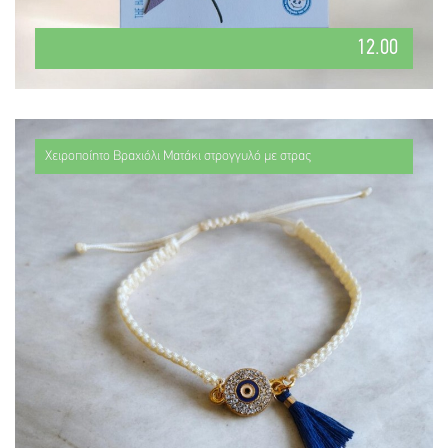
12.00
Χειροποίητο Βραχιόλι Ματάκι στρογγυλό με στρας