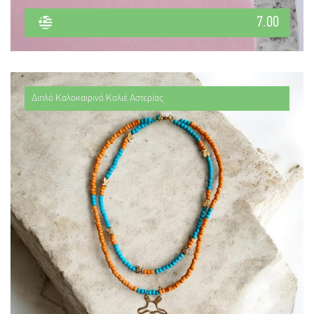
7.00
Διπλό Καλοκαιρινό Κολιέ Αστερίας