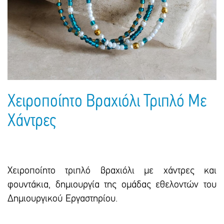
Πακέτα Δώρων
Σακούλες
Βιβλία
Ημερολόγια - Ατζέντες
Τσάντες - Ποδιές - Ομπρέλες
Παιδικό Πάρτι
Γραφική Ύλη
Παιδικά Είδη
Είδη Γραφείου
Τετράδια - Φάκελοι
Μπλοκ Ζωγραφικής
Χειροποίητο Βραχιόλι Τριπλό Με
Χάντρες
Χειροποίητο τριπλό βραχιόλι με χάντρες και
φουντάκια, δημιουργία της ομάδας εθελοντών του
Δημιουργικού Εργαστηρίου.