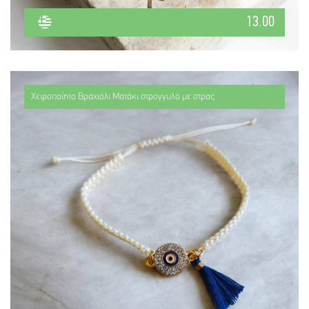
13.00
Χειροποίητο Βραχιόλι Ματάκι στρογγυλό με στρας