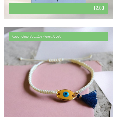
12.00
Χειροποίητο Βραχιόλι Ματάκι Οβάλ