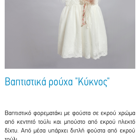
Πακέτα Δώρων
Σακούλες
Βιβλία
Ημερολόγια - Ατζέντες
Τσάντες - Ποδιές - Ομπρέλες
Παιδικό Πάρτι
Γραφική Ύλη
Παιδικά Είδη
Είδη Γραφείου
Τετράδια - Φάκελοι
Μπλοκ Ζωγραφικής
Βαπτιστικά ρούχα "Κύκνος"
Βαπτιστικό φορεματάκι με φούστα σε εκρού χρώμα
από κεντητό τούλι και μπούστο από εκρού πλεκτό
δίχτυ. Από μέσα υπάρχει διπλή φούστα από εκρού
τούλι.