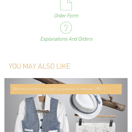
Order Form
Explanations And Orders
YOU MAY ALSO LIKE
Βαπτιστικό Κοστούμι εκρού με γιλεκάκι & παπιγιόν 2903-3