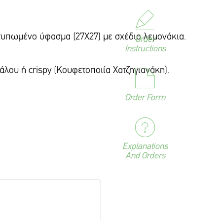
υπωμένο ύφασμα (27Χ27) με σχέδιο λεμονάκια.
Order
Instructions
άλου ή crispy (Κουφετοποιία Χατζηγιανάκη).
Order Form
Explanations
And Orders