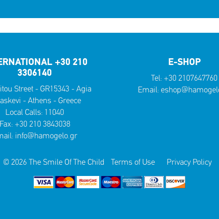
ERNATIONAL +30 210
E-SHOP
3306140
Tel:
+30 2107647760
itou Street - GR15343 - Agia
Email:
eshop@hamogelo
askevi - Athens - Greece
Local Calls:
11040
Fax: +30 210 3843038
ail:
info@hamogelo.gr
© 2026 The Smile Of The Child
Terms of Use
Privacy Policy