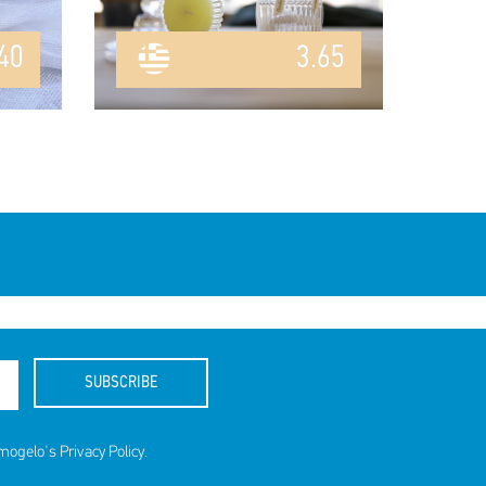
40
3.65
SUBSCRIBE
amogelo's
Privacy Policy
.