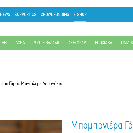
NEWS
SUPPORT US
CROWDFUNDING
E-SHOP
ΕΙΔΗ
ΔΩΡΑ
SMILE BAZAAR
ΑΞΕΣΟΥΑΡ
ΕΠΟΧΙΑΚΑ
ΠΑΙΔΙ
έρα Γάμου Μαντήλι με Λεμονάκια
Μπομπονιέρα Γά