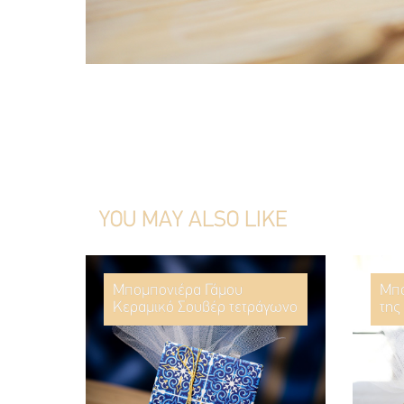
YOU MAY ALSO LIKE
Μπομπονιέρα Γάμου
Μπο
Κεραμικό Σουβέρ τετράγωνο
της