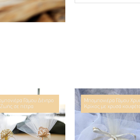
μπονιέρα Γάμου Δέντρο
Μπομπονιέρα Γάμου Χρυ
 Ζωής σε πέτρα
Κρίκος με χρυσά κουφέτ