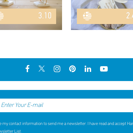
3.10
2.
e my contact information to send me a newsletter. I have read and accept H
letter List.