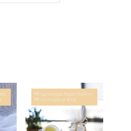
σός
Μπομπονιέρα Γάμου Γυάλινη
α
Μπιζουτιέρα με Κερί