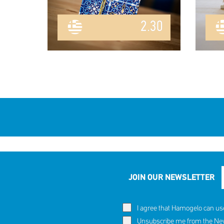
2.30
JOIN OUR NEWSLETTER
I agree that Hamogelo can us
Unsubscribe me from the News