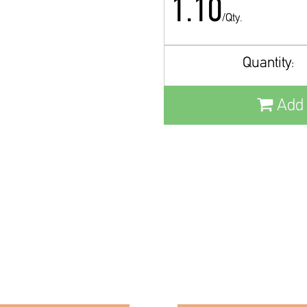
1.10
/Qty.
Quantity:
Add 