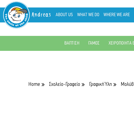
Andreas
ABOUT US
WHAT WE DO
WHERE WE ARE
ΒΑΠΤΙΣΗ
ΓΑΜΟΣ
ΧΕΙΡΟΠΟΙΗΤΑ 
Home
Σχολείο-Γραφείο
Γραφική Ύλη
Μολύβι