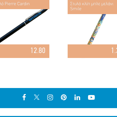
λό Pierre Cardin
Στυλό κλίπ μπλε μελάνι
Smile
12.80
1.