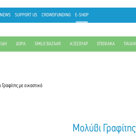
NEWS
SUPPORT US
CROWDFUNDING
E-SHOP
ΕΙΔΗ
ΔΩΡΑ
SMILE BAZAAR
ΑΞΕΣΟΥΑΡ
ΕΠΟΧΙΑΚΑ
ΠΑΙΔΙ
 Γραφίτης με εικαστικό
Μολύβι Γραφίτης