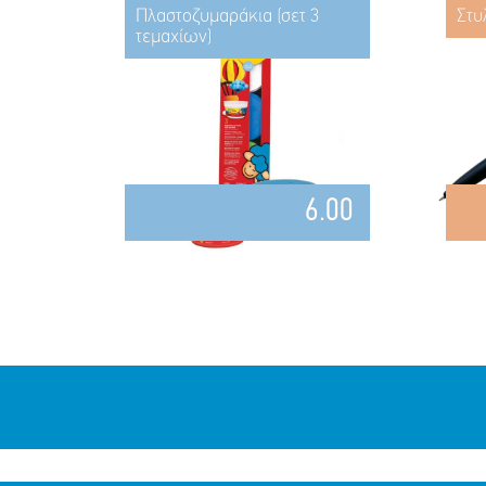
Πλαστοζυμαράκια (σετ 3
Στυ
τεμαχίων)
6.00