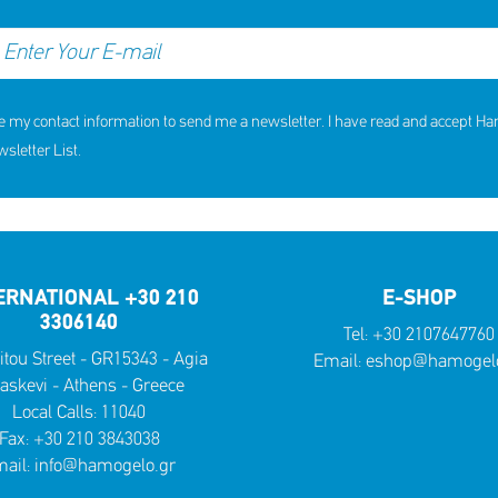
e my contact information to send me a newsletter. I have read and accept H
letter List.
ERNATIONAL +30 210
E-SHOP
3306140
Tel:
+30 2107647760
itou Street - GR15343 - Agia
Email:
eshop@hamogelo
askevi - Athens - Greece
Local Calls:
11040
Fax: +30 210 3843038
ail:
info@hamogelo.gr