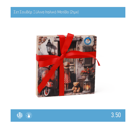
Σετ Σουβέρ Ξύλινα Ιταλικό Μοτίβο (2τμχ)
3.50