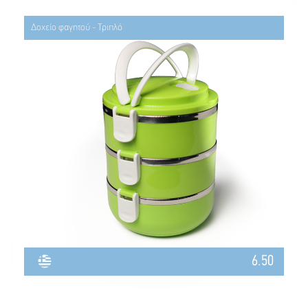
Δοχείο φαγητού - Τριπλό
6.50