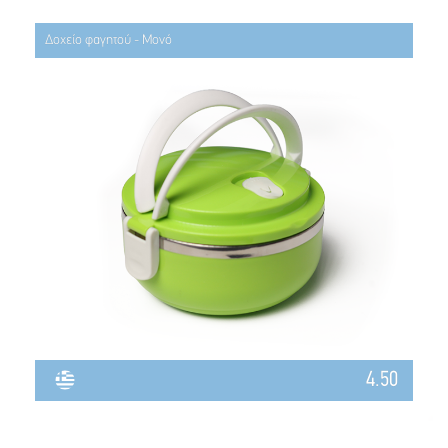
Δοχείο φαγητού - Μονό
4.50