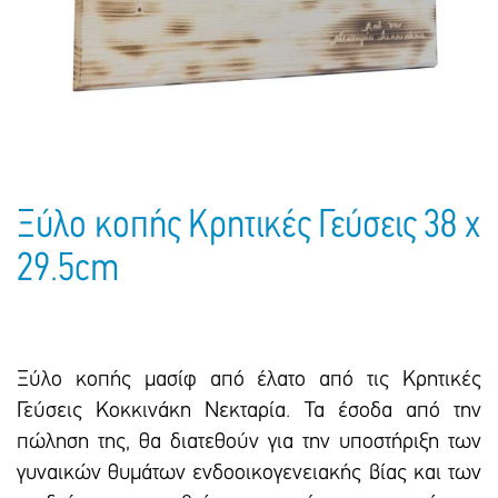
Πακέτα Δώρων
Σακούλες
Βιβλία
Ημερολόγια - Ατζέντες
Τσάντες - Ποδιές - Ομπρέλες
Παιδικό Πάρτι
Γραφική Ύλη
Παιδικά Είδη
Είδη Γραφείου
Τετράδια - Φάκελοι
Μπλοκ Ζωγραφικής
Ξύλο κοπής Κρητικές Γεύσεις 38 x
29.5cm
Ξύλο κοπής μασίφ από έλατο από τις Κρητικές
Γεύσεις Κοκκινάκη Νεκταρία. Τα έσοδα από την
πώληση της, θα διατεθούν για την υποστήριξη των
γυναικών θυμάτων ενδοοικογενειακής βίας και των