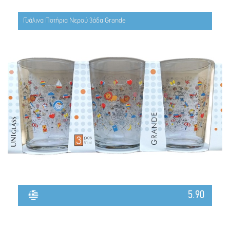
Γυάλινα Ποτήρια Νερού 3άδα Grande
5.90