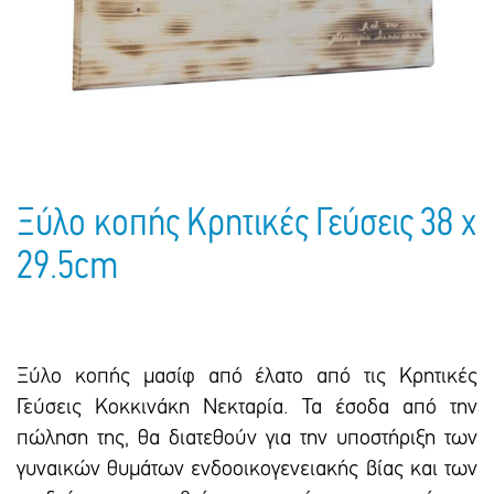
Πακέτα Δώρων
Σακούλες
Βιβλία
Ημερολόγια - Ατζέντες
Τσάντες - Ποδιές - Ομπρέλες
Παιδικό Πάρτι
Γραφική Ύλη
Παιδικά Είδη
Είδη Γραφείου
Τετράδια - Φάκελοι
Μπλοκ Ζωγραφικής
Ξύλο κοπής Κρητικές Γεύσεις 38 x
29.5cm
Ξύλο κοπής μασίφ από έλατο από τις Κρητικές
Γεύσεις Κοκκινάκη Νεκταρία. Τα έσοδα από την
πώληση της, θα διατεθούν για την υποστήριξη των
γυναικών θυμάτων ενδοοικογενειακής βίας και των