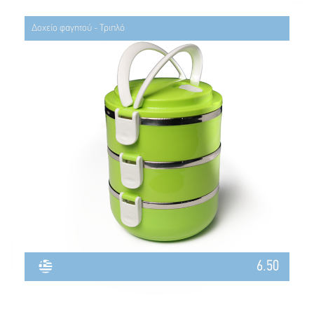
Δοχείο φαγητού - Τριπλό
6.50