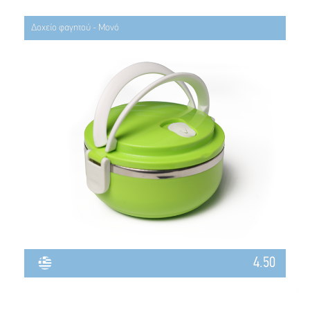
Δοχείο φαγητού - Μονό
4.50