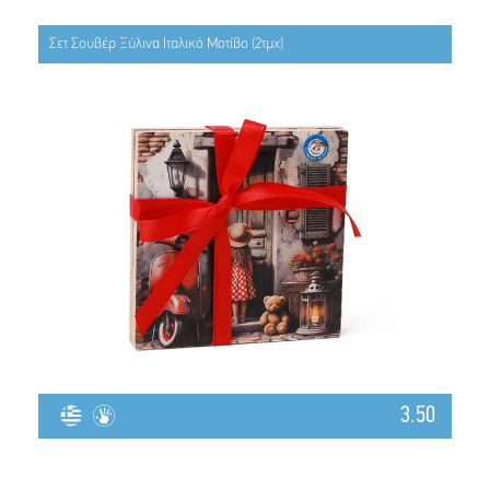
Σετ Σουβέρ Ξύλινα Ιταλικό Μοτίβο (2τμχ)
3.50