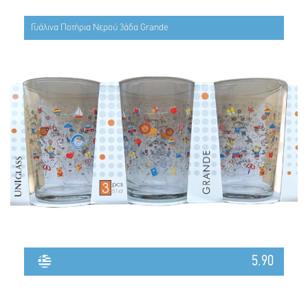
Γυάλινα Ποτήρια Νερού 3άδα Grande
5.90