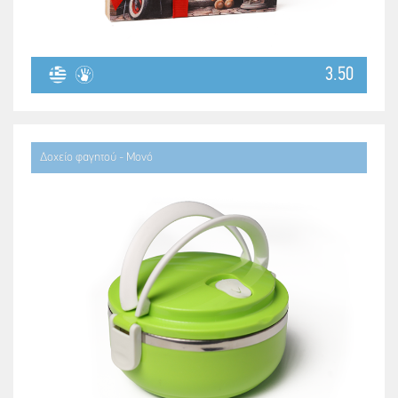
3.50
Δοχείο φαγητού - Μονό