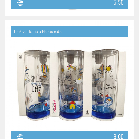
5.50
Γυάλινα Ποτήρια Νερού 6άδα
8.00