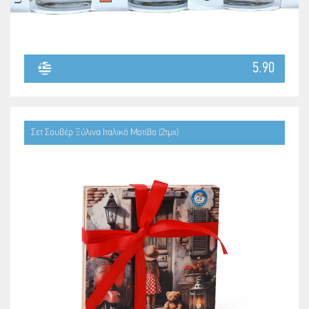
5.90
Σετ Σουβέρ Ξύλινα Ιταλικό Μοτίβο (2τμχ)