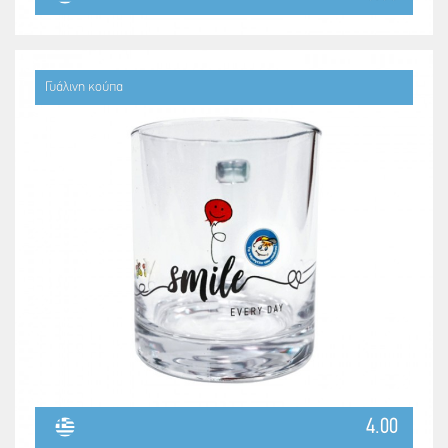
Γυάλινη κούπα
4.00