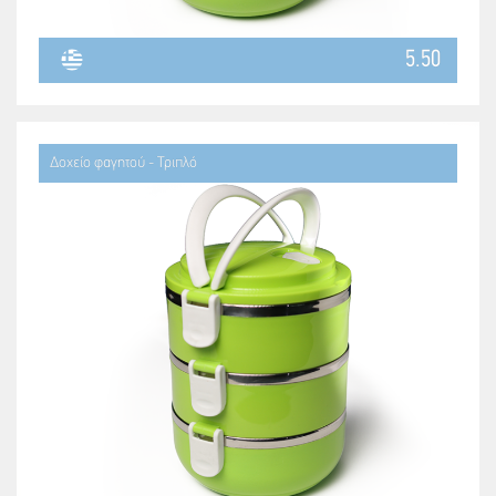
5.50
Δοχείο φαγητού - Τριπλό