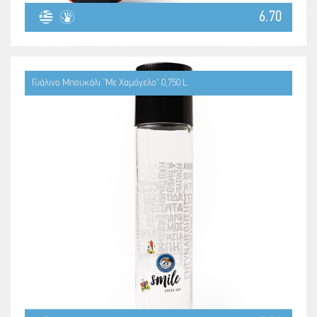
6.70
Γυάλινο Μπουκάλι "Με Χαμόγελο" 0,750 L