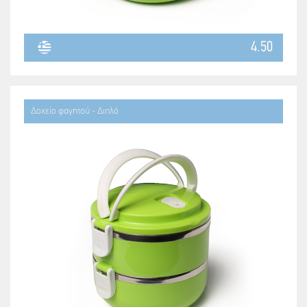
4.50
Δοχείο φαγητού - Διπλό