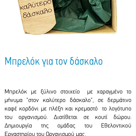
Πακέτα Δώρων
Σακούλες
Βιβλία
Ημερολόγια - Ατζέντες
Τσάντες - Ποδιές - Ομπρέλες
Παιδικό Πάρτι
Γραφική Ύλη
Παιδικά Είδη
Είδη Γραφείου
Τετράδια - Φάκελοι
Μπλοκ Ζωγραφικής
Μπρελόκ για τον δάσκαλο
Μπρελόκ με ξύλινο στοιχείο με χαραγμένο το
μήνυμα "στον καλύτερο δάσκαλο", σε δερμάτινο
καφέ κορδόνι με πλέξη και κρεμαστό το λογότυπο
του οργανισμού. Διατίθεται σε κουτί δώρου.
Δημιουργία της ομάδας του Εθελοντικού
Εργαστηρίου του Οργανισμού μας.