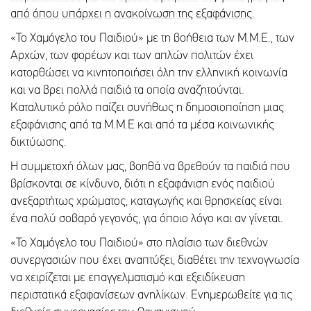
α
π
ό
ό
π
ου
υ
π
άρχει
η
ανακοίνωση
της
εξαφάνισης
.
«Το Χαμόγελο του Παιδιού» με τη βοήθεια των Μ.Μ.Ε., των
Αρχών, των φορέων και των απλών πολιτών έχει
κατορθώσει να κινητοποιήσει όλη την ελληνική κοινωνία
και να βρει πολλά παιδιά τα οποία αναζητούνται.
Καταλυτικό ρόλο παίζει συνήθως η δημοσιοποίηση μιας
εξαφάνισης από τα Μ.Μ.Ε και από τα μέσα κοινωνικής
δικτύωσης.
Η συμμετοχή όλων μας, βοηθά να βρεθούν τα παιδιά που
βρίσκονται σε κίνδυνο, διότι η εξαφάνιση ενός παιδιού
ανεξαρτήτως χρώματος, καταγωγής και θρησκείας είναι
ένα πολύ σοβαρό γεγονός, για όποιο λόγο και αν γίνεται.
«Το Χαμόγελο του Παιδιού» στο πλαίσιο των διεθνών
συνεργασιών που έχει αναπτύξει, διαθέτει την τεχνογνωσία
να χειρίζεται με επαγγελματισμό και εξειδίκευση
περιστατικά εξαφανίσεων ανηλίκων. Ενημερωθείτε για τις