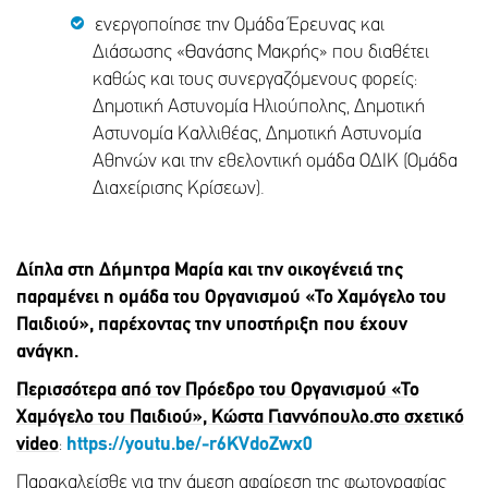
ενεργοποίησε την Ομάδα Έρευνας και
Διάσωσης «Θανάσης Μακρής» που διαθέτει
καθώς και τους συνεργαζόμενους φορείς:
Δημοτική Αστυνομία Ηλιούπολης, Δημοτική
Αστυνομία Καλλιθέας, Δημοτική Αστυνομία
Αθηνών και την εθελοντική ομάδα ΟΔΙΚ (Ομάδα
Διαχείρισης Κρίσεων).
Δίπλα στη Δήμητρα Μαρία και την οικογένειά της
παραμένει η ομάδα του Οργανισμού «Το Χαμόγελο του
Παιδιού», παρέχοντας την υποστήριξη που έχουν
ανάγκη.
Περισσότερα από τον Πρόεδρο του Οργανισμού «Το
Χαμόγελο του Παιδιού», Κώστα Γιαννόπουλο.στο σχετικό
video
:
https://youtu.be/-r6KVdoZwx0
Παρακαλείσθε
για
την
άμεση
αφαίρεση
της
φωτογραφίας