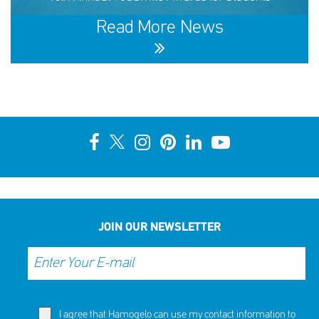
NOW
NOW
Read More News
10th Annual YouSmile Awards for Students
SHARE
REACT
NOW
NOW
JOIN OUR NEWSLETTER
I agree that Hamogelo can use my contact information to