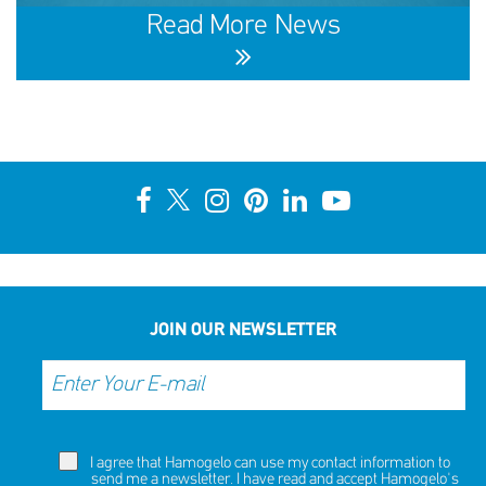
NOW
NOW
Read More News
10th Annual YouSmile Awards for Students
SHARE
REACT
NOW
NOW
JOIN OUR NEWSLETTER
I agree that Hamogelo can use my contact information to
send me a newsletter. I have read and accept Hamogelo's