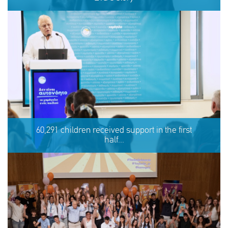
Eva's story
60,291 children received support in the first
half...
SHARE
REACT
NOW
NOW