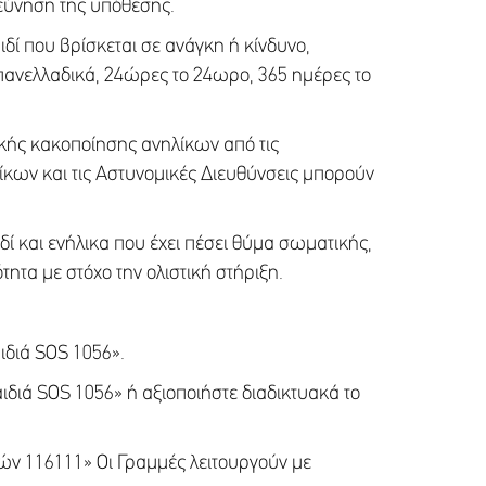
ρεύνηση της υπόθεσης.
δί που βρίσκεται σε ανάγκη ή κίνδυνο,
πανελλαδικά, 24ώρες το 24ωρο, 365 ημέρες το
ικής κακοποίησης ανηλίκων από τις
ίκων και τις Αστυνομικές Διευθύνσεις μπορούν
ιδί και ενήλικα που έχει πέσει θύμα σωματικής,
ητα με στόχο την ολιστική στήριξη.
ιδιά SOS 1056».
ιδιά SOS 1056» ή αξιοποιήστε διαδικτυακά το
ών 116111» Οι Γραμμές λειτουργούν με