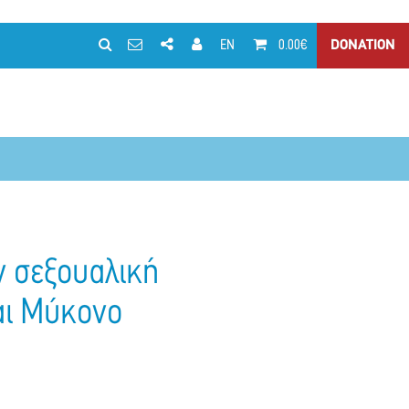
EN
0.00€
DONATION
ν σεξουαλική
αι Μύκονο