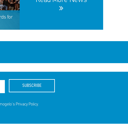
Read More News
ds for
SUBSCRIBE
amogelo's
Privacy Policy
.
ds for