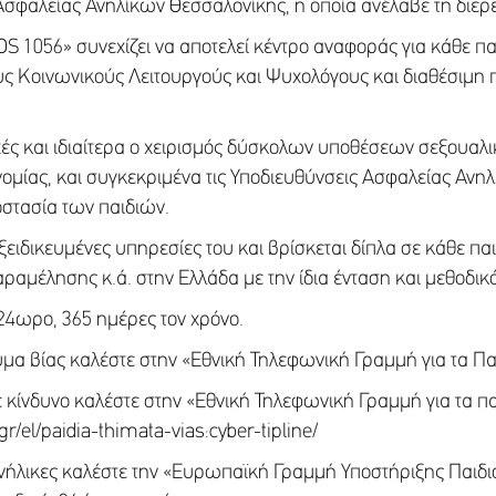
Ασφαλείας Ανηλίκων Θεσσαλονίκης, η οποία ανέλαβε τη διε
S 1056» συνεχίζει να αποτελεί κέντρο αναφοράς για κάθε παι
υς Κοινωνικούς Λειτουργούς και Ψυχολόγους και διαθέσιμη 
χές και ιδιαίτερα ο χειρισμός δύσκολων υποθέσεων σεξουαλ
ομίας, και συγκεκριμένα τις Υποδιευθύνσεις Ασφαλείας Ανηλ
οστασία των παιδιών.
εξειδικευμένες υπηρεσίες του και βρίσκεται δίπλα σε κάθε πα
αμέλησης κ.ά. στην Ελλάδα με την ίδια ένταση και μεθοδικότ
24ωρο, 365 ημέρες τον χρόνο.
ύμα βίας καλέστε στην «Εθνική Τηλεφωνική Γραμμή για τα Πα
ε κίνδυνο καλέστε στην «Εθνική Τηλεφωνική Γραμμή για τα πα
r/el/paidia-thimata-vias:cyber-tipline/
ενήλικες καλέστε την «Ευρωπαϊκή Γραμμή Υποστήριξης Παιδι