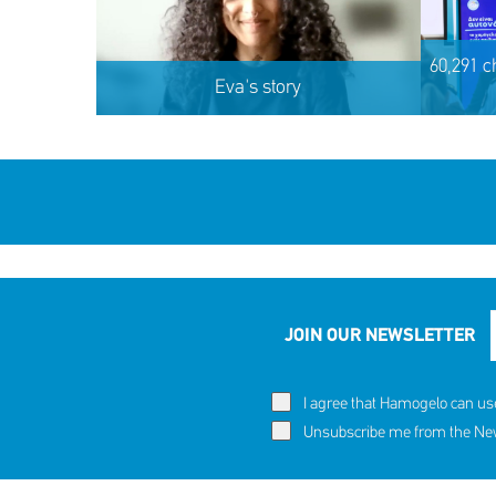
60,291 c
Eva's story
JOIN OUR NEWSLETTER
I agree that Hamogelo can us
60,291 c
Eva's story
Unsubscribe me from the News