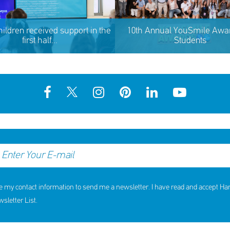
hildren received support in the
10th Annual YouSmile Awar
first half...
Students
e my contact information to send me a newsletter. I have read and accept H
hildren received support in the
10th Annual YouSmile Awar
first half of 2026
Students
letter List.