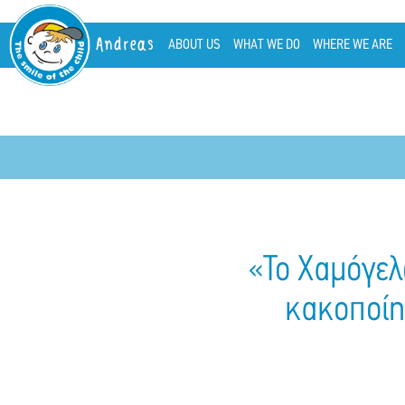
Andreas
ABOUT US
WHAT WE DO
WHERE WE ARE
«Το Χαμόγελ
κακοποίη