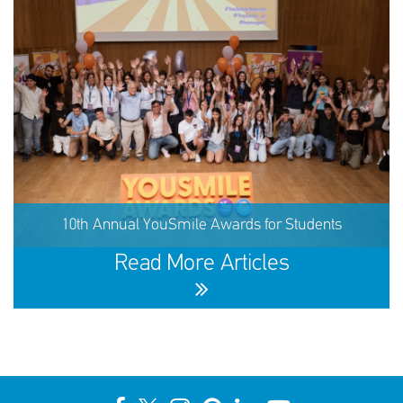
60,291 children received support in the first half of 2026
10th Annual YouSmile Awards for Students
SHARE
REACT
NOW
NOW
Read More Articles