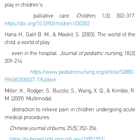
play in children's
palliative care.
Children,
1
(3),
302–317.
https://doi.org/10.3390/children1030302
Hana H., Galit B. Μ., & Maskit, S. (2003). The world of the
child: a world of play
even in the hospital.
Journal of pediatric nursing,
18
(3),
209-214.
https://www.pediatricnursing.org/article/S0882-
5963(03)00027-7/fulltext
Miller, K., Rodger, S., Bucolo, S., Wang, X. Q., & Kimble, R.
M. (2009). Multimodal
distraction to relieve pain in children undergoing acute
medical procedures.
Chinese journal of burns,
25
(5),
352-356.
https://pubmed.ncbi.nlm.nih.gov/19951557/