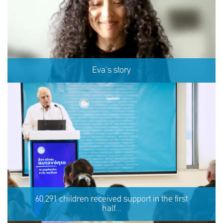
Eva's story
Eva's story
60,291 children received support in the first
half...
SHARE
REACT
NOW
NOW