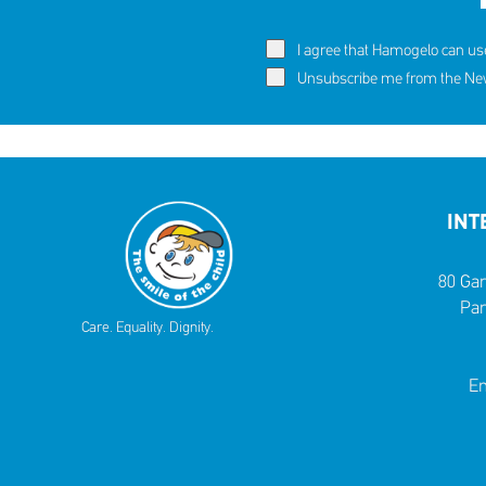
I agree that Hamogelo can us
60,291 c
Eva's story
Unsubscribe me from the News
SHARE
REACT
NOW
NOW
INT
80 Gar
Par
Care. Equality. Dignity.
Em