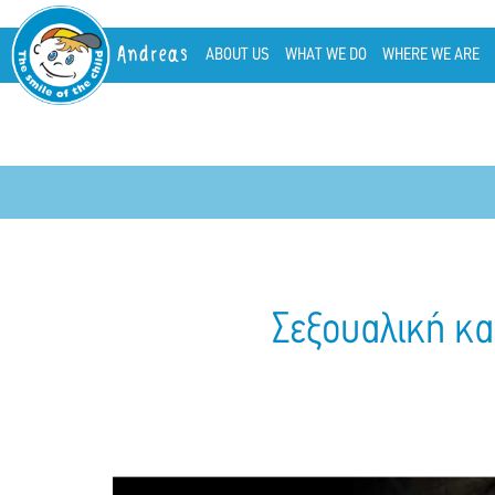
Andreas
ABOUT US
WHAT WE DO
WHERE WE ARE
Σεξουαλική κα