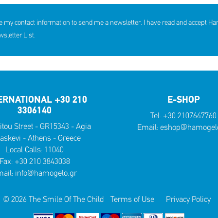
e my contact information to send me a newsletter. I have read and accept H
hildren received support in the
10th Annual YouSmile Awar
first half of 2026
Students
letter List.
SHARE
REACT
SHARE
REACT
NOW
NOW
NOW
NOW
ERNATIONAL +30 210
E-SHOP
3306140
Tel:
+30 2107647760
itou Street - GR15343 - Agia
Email:
eshop@hamogelo
askevi - Athens - Greece
Local Calls:
11040
Fax: +30 210 3843038
ail:
info@hamogelo.gr
© 2026 The Smile Of The Child
Terms of Use
Privacy Policy