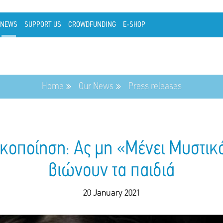
NEWS
SUPPORT US
CROWDFUNDING
E-SHOP
Home
Our News
Press releases
κοποίηση: Ας μη «Μένει Μυστικ
βιώνουν τα παιδιά
20 January 2021