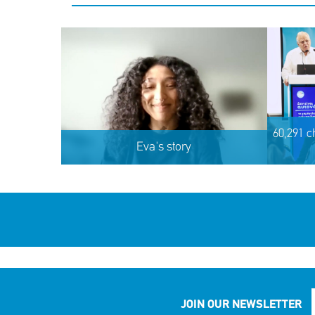
60,291 c
Eva's story
JOIN OUR NEWSLETTER