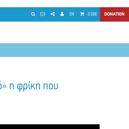
EN
0.00€
DONATION
ό» η φρίκη που