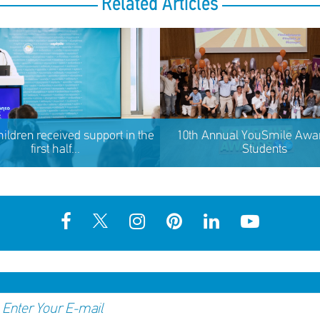
Related Articles
hildren received support in the
10th Annual YouSmile Awar
first half...
Students