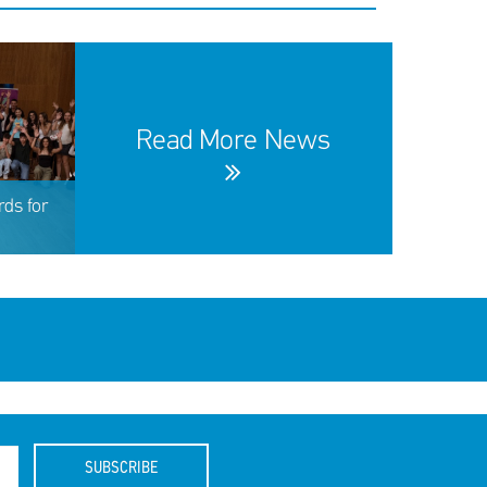
Read More News
ds for
SUBSCRIBE