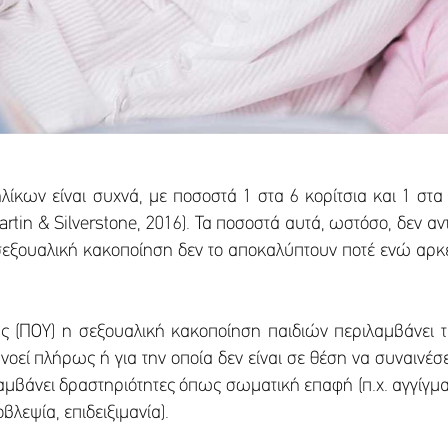
λίκων είναι συχνά, με ποσοστά 1 στα 6 κορίτσια και 1 στ
tin & Silverstone, 2016). Τα ποσοστά αυτά, ωστόσο, δεν 
σεξουαλική κακοποίηση δεν το αποκαλύπτουν ποτέ ενώ αρκε
ς (ΠΟΥ) η σεξουαλική κακοποίηση παιδιών περιλαμβάνει 
οεί πλήρως ή για την οποία δεν είναι σε θέση να συναινέσ
μβάνει δραστηριότητες όπως σωματική επαφή (π.χ. αγγίγματα
λεψία, επιδειξιμανία).