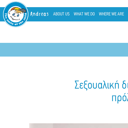
Andreas
ABOUT US
WHAT WE DO
WHERE WE ARE
Σεξουαλική δ
πρό