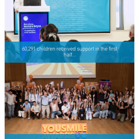
Eva's story
60,291 children received support in the first
half...
SHARE
REACT
NOW
NOW
60,291 children received support in the first half of 2026