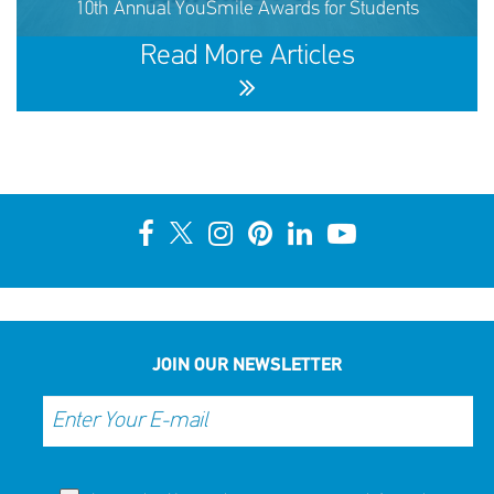
10th Annual YouSmile Awards for Students
SHARE
REACT
NOW
NOW
Read More Articles
10th Annual YouSmile Awards for Students
SHARE
REACT
NOW
NOW
JOIN OUR NEWSLETTER