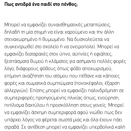
Πως αντιδρά ένα παιδί στο πένθος;
Μπορεί να εμφανίζει συναισθηματικές μεταπτώσεις,
δηλαδή τη μία στιγμή να είναι χαρούμενο και την άλλη
στεναχωρημένο ή θυμωμένο. Να δυσκολεύεται να
συγκεντρωθεί στο σχολείο ή να ονειροπολεί. Μπορεί να
εμφανίζει διαταραχές στον ύπνο, αϋπνίες ή εφιάλτες,
ξεσπάσματα θυμού ή κλάματος για ασήμαντο πολλές φορές
λόγο, διάφορους φόβους όπως φόβο αποχωρισμού,
επίμονη αναζήτηση του ατόμου που πέθανε και κάποιες
φορές και σωματικά συμπτώματα (πονοκέφαλοι, έξαρση
αλλεργιών). Επίσης μπορεί να εμφανίζει παλινδρόμηση σε
συμπεριφορές προηγούμενης ηλικίας όπως, ενούρηση,
πιπίλισμα δαχτύλου ή προσκόλληση στους γονείς. Μπορεί
να εμφανίζει άσχημη συμπεριφορά αφού νιώθει πως δεν
υπάρχει λόγος να φέρεται σωστά μιας και όλα έχουν πάει
στραβά. Σε αντίθεση μπορεί να εμφανίζει υπερβολικά καλή