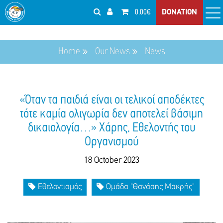
0.00€
DONATION
Home
Our News
News
«Όταν τα παιδιά είναι οι τελικοί αποδέκτες
τότε καμία ολιγωρία δεν αποτελεί βάσιμη
δικαιολογία…» Χάρης, Εθελοντής του
Οργανισμού
18 October 2023
Εθελοντισμός
Ομάδα "Θανάσης Μακρής"