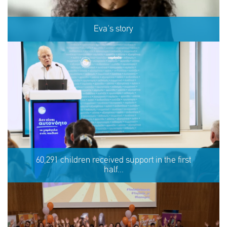
Eva's story
Eva's story
60,291 children received support in the first
half...
SHARE
REACT
NOW
NOW