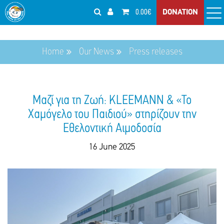
0.00€
DONATION
Home
Our News
Press releases
Μαζί για τη Ζωή: KLEEMANN & «Το
Χαμόγελο του Παιδιού» στηρίζουν την
Εθελοντική Αιμοδοσία
16 June 2025