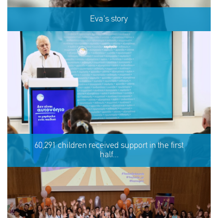
Eva's story
Eva's story
60,291 children received support in the first
half...
SHARE
REACT
NOW
NOW