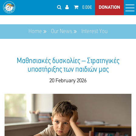
0.00€
DONATION
Home
Our News
Interest You
Μαθησιακές δυσκολίες – Στρατηγικές
υποστήριξης των παιδιών μας
20 February 2026