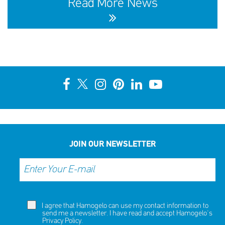
Read More News
10th Annual YouSmile Awards for Students
SHARE
REACT
NOW
NOW
JOIN OUR NEWSLETTER
I agree that Hamogelo can use my contact information to
send me a newsletter. I have read and accept Hamogelo's
Privacy Policy
.