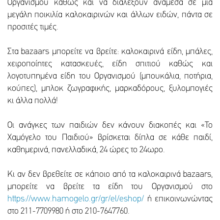
Οργανισμού καθώς και να διαλέξουν ανάμεσα σε μια
μεγάλη ποικιλία καλοκαιρινών και άλλων ειδών, πάντα σε
προσιτές τιμές.
Στα bazaars μπορείτε να βρείτε: καλοκαιρινά είδη, μπάλες,
χειροποίητες κατασκευές, είδη σπιτιού καθώς και
λογοτυπημένα είδη του Οργανισμού (μπουκάλια, ποτήρια,
κούπες), μπλοκ ζωγραφικής, μαρκαδόρους, ξυλομπογιές
κι άλλα πολλά!
Οι ανάγκες των παιδιών δεν κάνουν διακοπές και «Το
Χαμόγελο του Παιδιού» βρίσκεται δίπλα σε κάθε παιδί,
καθημερινά, πανελλαδικά, 24 ώρες το 24ωρο.
Κι αν δεν βρεθείτε σε κάποιο από τα καλοκαιρινά bazaars,
μπορείτε να βρείτε τα είδη του Οργανισμού στο
https://www.hamogelo.gr/gr/el/eshop/
ή επικοινωνώντας
στο 211-7709980 ή στο 210-7647760.