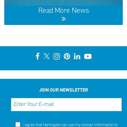
NOW
NOW
Read More News
10th Annual YouSmile Awards for Students
SHARE
REACT
NOW
NOW
JOIN OUR NEWSLETTER
I agree that Hamogelo can use my contact information to