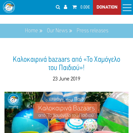
0.00€
DONATION
Home
Our News
Press releases
Καλοκαιρινά bazaars από «Το Χαμόγελο
του Παιδιού»!
23 June 2019