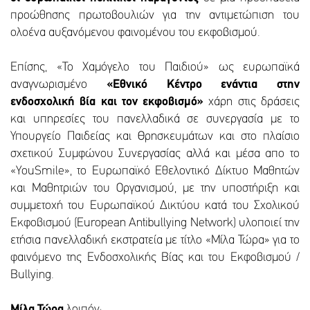
προώθησης πρωτοβουλιών για την αντιμετώπιση του
ολοένα αυξανόμενου φαινομένου του εκφοβισμού.
Επίσης, «Το Χαμόγελο του Παιδιού» ως ευρωπαϊκά
αναγνωρισμένο
«Εθνικό Κέντρο ενάντια στην
ενδοσχολική βία και τον εκφοβισμό»
χάρη στις δράσεις
και υπηρεσίες του πανελλαδικά σε συνεργασία με το
Υπουργείο Παιδείας και Θρησκευμάτων και στο πλαίσιο
σχετικού Συμφώνου Συνεργασίας αλλά και μέσα απο το
«YouSmile», το Ευρωπαϊκό Εθελοντικό Δίκτυο Μαθητών
και Μαθητριών του Οργανισμού, με την υποστήριξη και
συμμετοχή του Ευρωπαϊκού Δικτύου κατά του Σχολικού
Εκφοβισμού (European Antibullying Network) υλοποιεί την
ετήσια πανελλαδική εκστρατεία με τίτλο «Μίλα Τώρα» για το
φαινόμενο της Ενδοσχολικής Βίας και του Εκφοβισμού /
Bullying.
Μίλα Τώρα
λοιπόν: