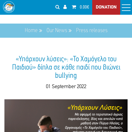
0.00€
DONATION
Home
Our News
Press releases
«Υπάρχουν λύσεις»: «Το Χαμόγελο του
Παιδιού» δίπλα σε κάθε παιδί που βιώνει
bullying
01 September 2022