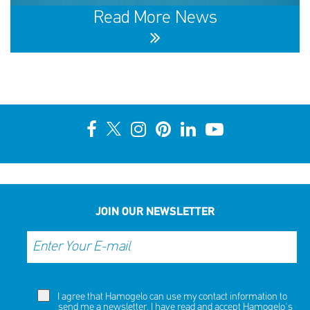
NOW
NOW
Read More News
10th Annual YouSmile Awards for Students
SHARE
REACT
NOW
NOW
JOIN OUR NEWSLETTER
I agree that Hamogelo can use my contact information to
send me a newsletter. I have read and accept Hamogelo's