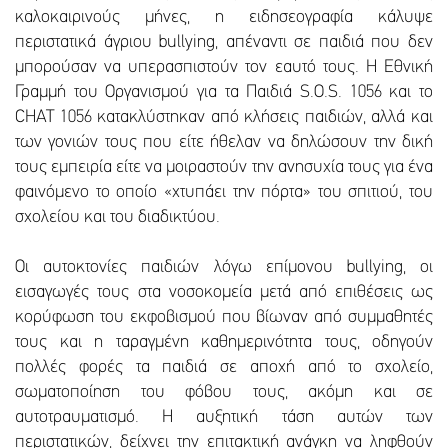
καλοκαιρινούς μήνες, η ειδησεογραφία κάλυψε
περιστατικά άγριου bullying, απέναντι σε παιδιά που δεν
μπορούσαν να υπερασπιστούν τον εαυτό τους. Η Εθνική
Γραμμή του Οργανισμού για τα Παιδιά S.O.S. 1056 και το
CHAT 1056 κατακλύστηκαν από κλήσεις παιδιών, αλλά και
των γονιών τους που είτε ήθελαν να δηλώσουν την δική
τους εμπειρία είτε να μοιραστούν την ανησυχία τους για ένα
φαινόμενο το οποίο «χτυπάει την πόρτα» του σπιτιού, του
σχολείου και του διαδικτύου.
Οι αυτοκτονίες παιδιών λόγω επίμονου bullying, οι
εισαγωγές τους στα νοσοκομεία μετά από επιθέσεις ως
κορύφωση του εκφοβισμού που βίωναν από συμμαθητές
τους και η ταραγμένη καθημερινότητα τους, οδηγούν
πολλές φορές τα παιδιά σε αποχή από το σχολείο,
σωματοποίηση του φόβου τους, ακόμη και σε
αυτοτραυματισμό. Η αυξητική τάση αυτών των
περιστατικών, δείχνει την επιτακτική ανάγκη να ληφθούν