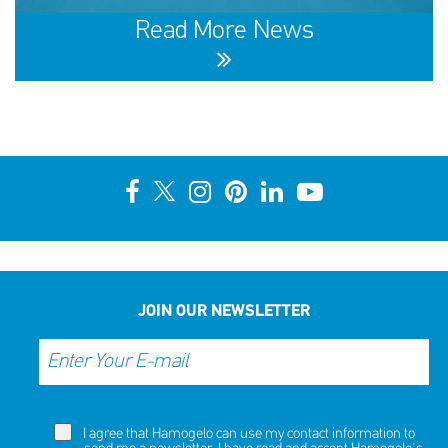
NOW
NOW
Read More News
10th Annual YouSmile Awards for Students
SHARE
REACT
NOW
NOW
JOIN OUR NEWSLETTER
I agree that Hamogelo can use my contact information to