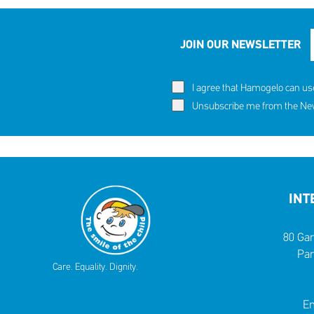
JOIN OUR NEWSLETTER
I agree that Hamogelo can us
60,291 c
Eva's story
Unsubscribe me from the News
SHARE
REACT
NOW
NOW
INT
80 Gar
Par
Care. Equality. Dignity.
Em