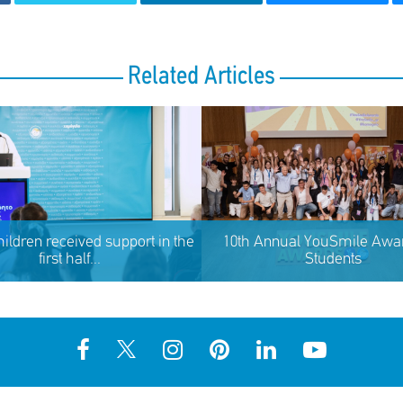
Related Articles
hildren received support in the
10th Annual YouSmile Awar
first half...
Students