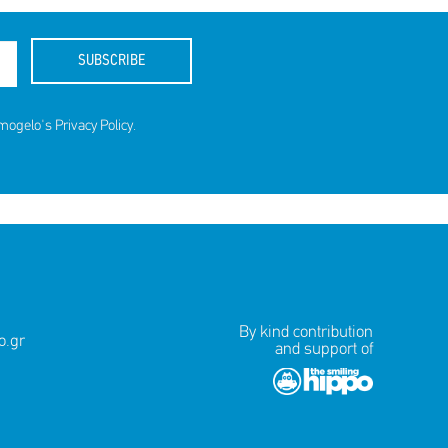
SUBSCRIBE
amogelo's
Privacy Policy
.
ds for
By kind contribution
.gr
and support of