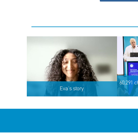
60,291 c
Eva's story