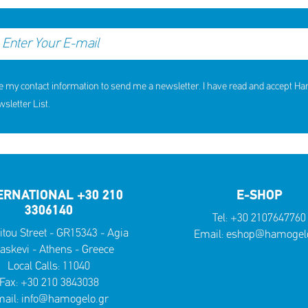
e my contact information to send me a newsletter. I have read and accept H
hildren received support in the
10th Annual YouSmile Awar
first half of 2026
Students
letter List.
SHARE
REACT
SHARE
REACT
NOW
NOW
NOW
NOW
ERNATIONAL +30 210
E-SHOP
3306140
Tel:
+30 2107647760
itou Street - GR15343 - Agia
Email:
eshop@hamogelo
askevi - Athens - Greece
Local Calls:
11040
Fax: +30 210 3843038
ail:
info@hamogelo.gr