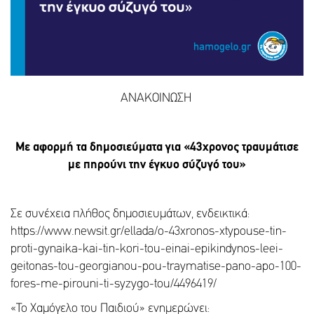
ΑΝΑΚΟΙΝΩΣΗ
Με αφορμή τα δημοσιεύματα για «43χρονος τραυμάτισε
με πηρούνι την έγκυο σύζυγό του»
Σε συνέχεια πλήθος δημοσιευμάτων, ενδεικτικά:
https://www.newsit.gr/ellada/o-43xronos-xtypouse-tin-
proti-gynaika-kai-tin-kori-tou-einai-epikindynos-leei-
geitonas-tou-georgianou-pou-traymatise-pano-apo-100-
fores-me-pirouni-ti-syzygo-tou/4496419/
«Το Χαμόγελο του Παιδιού» ενημερώνει: