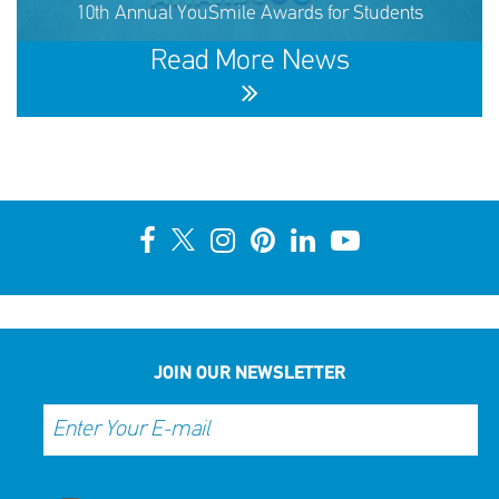
10th Annual YouSmile Awards for Students
SHARE
REACT
NOW
NOW
Read More News
10th Annual YouSmile Awards for Students
SHARE
REACT
NOW
NOW
JOIN OUR NEWSLETTER