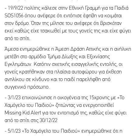
- 19/9/22 πολίτης κάλεσε στην Εθνική Γραμμή για τα Παιδιά
SOS1056 όπου ανέφερε ότι εντόπισε έφηβη να κοιμάται
στον δρόμο. Όταν της μίλησε του ανέφερε ότι βρισκόταν
εκεί καθώς είχε τσακωθεί με τους γονείς της και είχε φύγει
από το σπίτι.
Άμεσα ενημερώθηκε η Άμεση Δράση Αττικής και η ανήλικη
μετέβη στο αρμόδιο Τμήμα Δίωξης και Εξιχνίασης
Εγκλημάτων. Κατόπιν σχετικής εισαγγελικής εντολής, οι
γονείς κρατήθηκαν στα πλαίσια αυτοφώρου για έκθεση
ανηλίκου σε κίνδυνο και το παιδί παρελήφθη από
συγγενικό πρόσωπο.
- 3/1/23 επικοινώνησε η οικογένεια της 15χρονης με «Το
Χαμόγελο του Παιδιού» ζητώντας να ενεργοποιηθεί
Missing Kid Alert για τον εντοπισμό της, καθώς είχε φύγει
από το σπίτι στις 30/12/22
- 5/1/23 «Το Χαμόγελο του Παιδιού» ενημερώθηκε ότι η