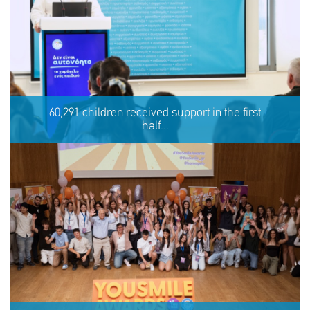
Eva's story
60,291 children received support in the first
half...
SHARE
REACT
NOW
NOW
60,291 children received support in the first half of 2026