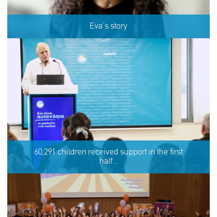
Eva's story
Eva's story
60,291 children received support in the first
half...
SHARE
REACT
NOW
NOW