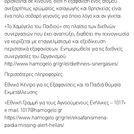
βρίσκονται σε κίνδυνο, διότι η εξαφάνιση ενός ατόμου
ανεξαρτήτως χρώματος, καταγωγής και θρησκείας είναι
ένα πολύ σοβαρό γεγονός, για όποιο λόγο και αν γίνεται.
«Το Χαμόγελο του Παιδιού» στο πλαίσιο των διεθνών
συνεργασιών που έχει αναπτύξει, διαθέτει την τεχνογνωσία
να χειρίζεται με επαγγελματισμό και εξειδίκευση
περιστατικά εξαφανίσεων. Ενημερωθείτε για τις διεθνείς
συνεργασίες του Οργανισμού:
http://www.hamogelo.gr/gr/el/diethneis-sinergasies/
Περισσότερες πληροφορίες:
Εθνικό Κέντρο για τις Εξαφανίσεις και τα Παιδιά Θύματα
Εκμετάλλευσης
«Εθνική Γραμμή για τους Αγνοούμενους Ενήλικες – 1017»
e mail: 1017@hamogelo.gr
https://www.hamogelo.gr/gr/el/eksafanismena-
paidia:missing-alert-hellas/