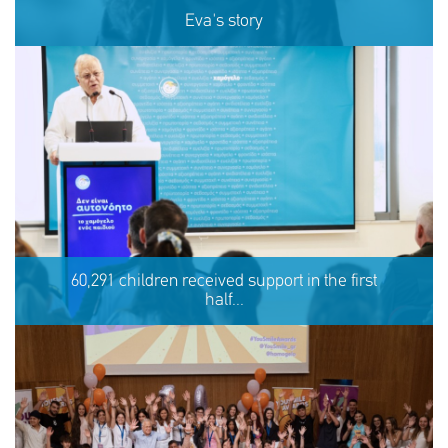
Eva's story
Eva's story
60,291 children received support in the first
half...
SHARE
REACT
NOW
NOW