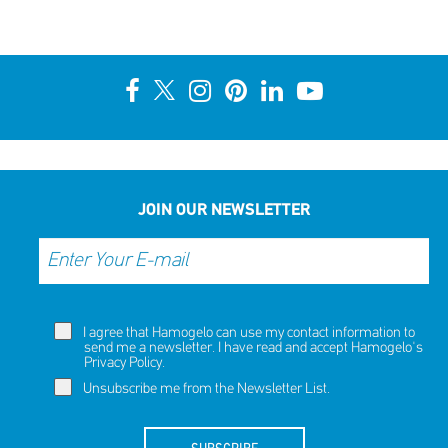
10th Annual YouSmile Awards for Students
SHARE
REACT
NOW
NOW
JOIN OUR NEWSLETTER
I agree that Hamogelo can use my contact information to
send me a newsletter. I have read and accept Hamogelo's
Privacy Policy
.
Unsubscribe me from the Newsletter List.