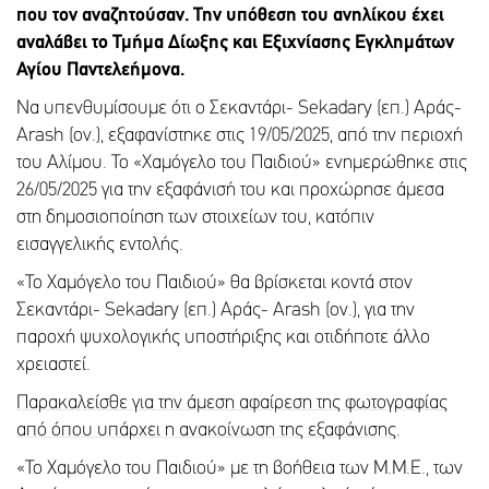
που τον αναζητούσαν. Την υπόθεση του ανηλίκου έχει
αναλάβει το Τμήμα Δίωξης και Εξιχνίασης Εγκλημάτων
Αγίου Παντελεήμονα.
Να υπενθυμίσουμε ότι ο Σεκαντάρι- Sekadary (επ.) Αράς-
Arash (ον.), εξαφανίστηκε στις 19/05/2025, από την περιοχή
του Αλίμου. Το «Χαμόγελο του Παιδιού» ενημερώθηκε στις
26/05/2025 για την εξαφάνισή του και προχώρησε άμεσα
στη δημοσιοποίηση των στοιχείων του, κατόπιν
εισαγγελικής εντολής.
«To Χαμόγελο του Παιδιού» θα βρίσκεται κοντά στον
Σεκαντάρι- Sekadary (επ.) Αράς- Arash (ον.), για την
παροχή ψυχολογικής υποστήριξης και οτιδήποτε άλλο
χρειαστεί.
Παρακαλείσθε για την άμεση αφαίρεση της φωτογραφίας
από όπου υπάρχει η ανακοίνωση της εξαφάνισης.
«Το Χαμόγελο του Παιδιού» με τη βοήθεια των Μ.Μ.Ε., των