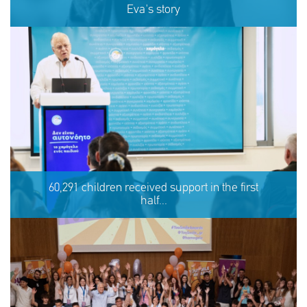
Eva's story
Eva's story
60,291 children received support in the first
half...
SHARE
REACT
NOW
NOW