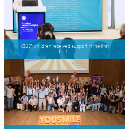
Eva's story
60,291 children received support in the first
half...
SHARE
REACT
NOW
NOW
60,291 children received support in the first half of 2026