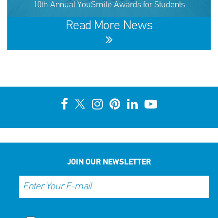
10th Annual YouSmile Awards for Students
SHARE
REACT
NOW
NOW
Read More News
10th Annual YouSmile Awards for Students
SHARE
REACT
NOW
NOW
JOIN OUR NEWSLETTER