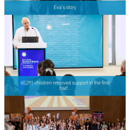
Eva's story
Eva's story
60,291 children received support in the first
half...
SHARE
REACT
NOW
NOW