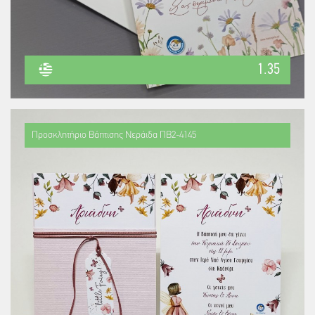
1.35
Προσκλητήριο Βάπτισης Νεράιδα ΠΒ2-4145