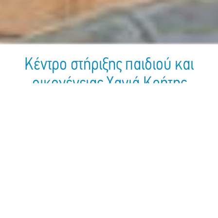
Κέντρο στήριξης παιδιού και
οικογένειας Χανιά Κρήτης
Established In:
2014
Employees Number:
1
Address:
Σμύρνης 30, Χανιά
Κρήτης, 73100
Telephone:
28210-92300
Fax:
28210-92302
Email:
socialserviceskriti@ham