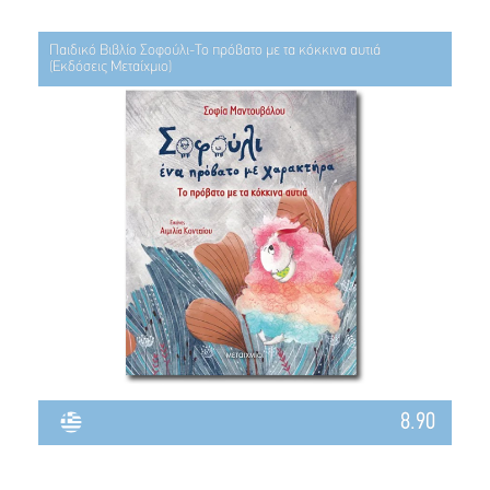
Παιδικό Βιβλίο Σοφούλι-Το πρόβατο με τα κόκκινα αυτιά
(Εκδόσεις Μεταίχμιο)
8.90