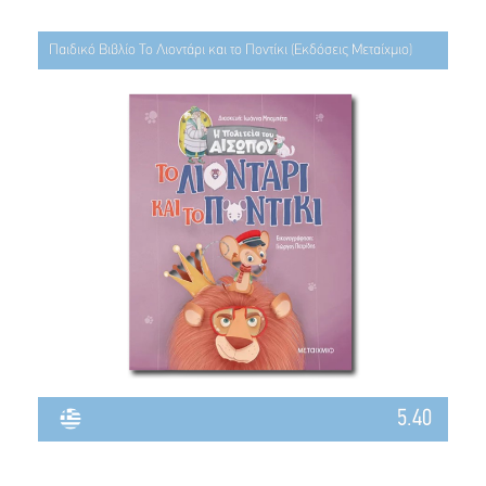
Παιδικό Βιβλίο Το Λιοντάρι και το Ποντίκι (Εκδόσεις Μεταίχμιο)
5.40