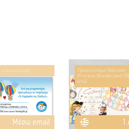
ί μπομπονιέρας
Προσκλητήριο Βάπτισης
Princess Wonderland ΠΒ
4162
Mέσω email
1.