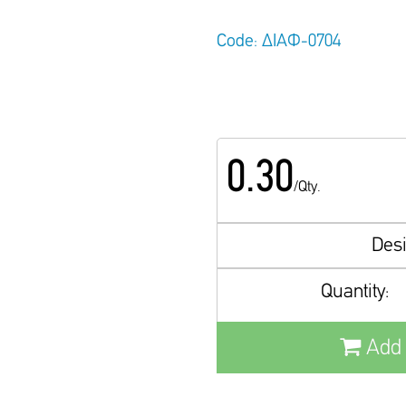
Code: ΔΙΑΦ-0704
0.30
/Qty.
Des
Quantity:
Add 