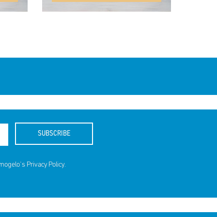
SUBSCRIBE
amogelo's
Privacy Policy
.