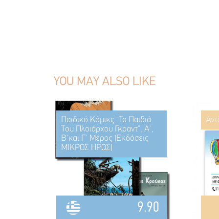
YOU MAY ALSO LIKE
Παιδικό Κόμικς "Τα Παιδιά
Αντ
Του Πλοιάρχου Γκραντ", Α',
Β'και Γ' Μέρος (Εκδόσεις
ΜΙΚΡΟΣ ΗΡΩΣ)
9.90