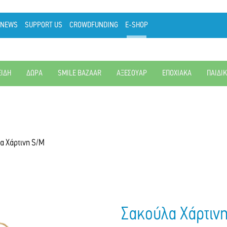
NEWS
SUPPORT US
CROWDFUNDING
E-SHOP
ΕΙΔΗ
ΔΩΡΑ
SMILE BAZAAR
ΑΞΕΣΟΥΑΡ
ΕΠΟΧΙΑΚΑ
ΠΑΙΔΙ
α Χάρτινη S/M
Σακούλα Χάρτιν