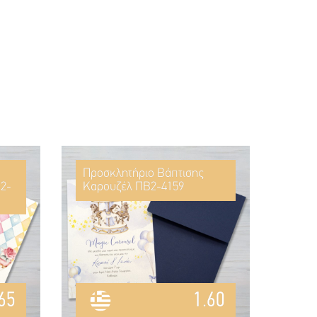
Προσκλητήριο Βάπτισης
2-
Καρουζέλ ΠΒ2-4159
65
1.60