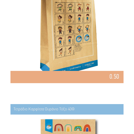
0.50
Τετράδιο Καρφίτσα Ουράνιο Τόξο 40Φ.