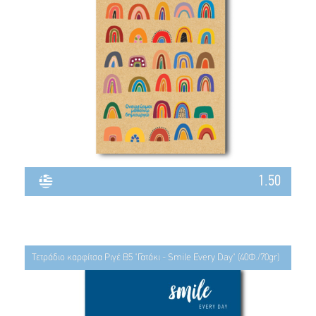
1.50
Τετράδιο καρφίτσα Ριγέ Β5 "Γατάκι - Smile Every Day" (40Φ./70gr)