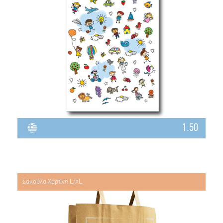
1.50
Σακούλα Χάρτινη L/XL