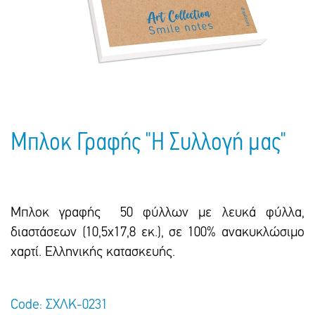
Πακέτα Δώρων
Σακούλες
Βιβλία
Ημερολόγια - Ατζέντες
Τσάντες - Ποδιές - Ομπρέλες
Παιδικό Πάρτι
Γραφική Ύλη
Παιδικά Είδη
Είδη Γραφείου
Τετράδια - Φάκελοι
Μπλοκ Ζωγραφικής
Μπλοκ Γραφής "Η Συλλογή μας"
Μπλοκ γραφής 50 φύλλων με λευκά φύλλα,
διαστάσεων (10,5χ17,8 εκ.), σε 100% ανακυκλώσιμο
χαρτί. Ελληνικής κατασκευής.
Code: ΣΧΛΚ-0231