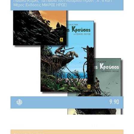
Παιδικό Κόμικς "Τα Παιδιά Του Πλοιάρχου Γκραντ", Α', Β'και Γ'
Μέρος (Εκδόσεις ΜΙΚΡΟΣ ΗΡΩΣ)
9.90