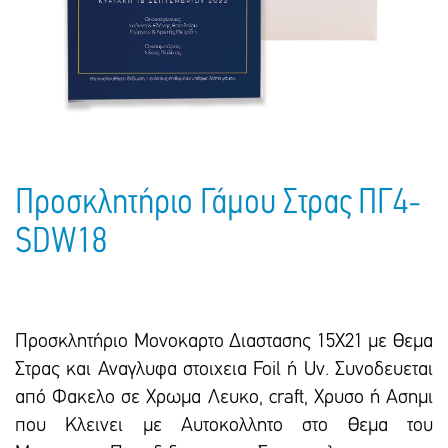
Πακέτα Δώρων
Σακούλες
Βιβλία
Ημερολόγια - Ατζέντες
Τσάντες - Ποδιές - Ομπρέλες
Παιδικό Πάρτι
Γραφική Ύλη
Παιδικά Είδη
Είδη Γραφείου
Τετράδια - Φάκελοι
Μπλοκ Ζωγραφικής
Προσκλητήριο Γάμου Στρας ΠΓ4-
SDW18
Προσκλητήριο Μονοκαρτο Διαστασης 15Χ21 με Θεμα
Στρας και Αναγλυφα στοιχεια Foil ή Uv. Συνοδευεται
από Φακελο σε Χρωμα Λευκο, craft, Χρυσο ή Ασημι
που Κλεινει με Αυτοκολλητο στο Θεμα του