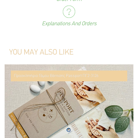
Explanations And Orders
YOU MAY ALSO LIKE
Προσκλητήριο Γάμου Βάπτισης Passport ΠΓ2-3126