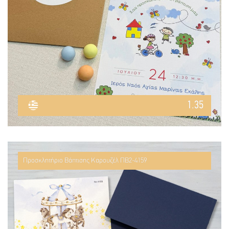
1.35
Προσκλητήριο Βάπτισης Καρουζέλ ΠΒ2-4159