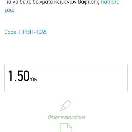
Για να δείτε δείγματα κειμένων βάφτισης
πατήστε
εδώ
Code: ΠΡΒΠ-1065
1.50
/Qty.
Order Instructions