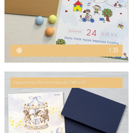
1.35
Προσκλητήριο Βάπτισης Καρουζέλ ΠΒ2-4159