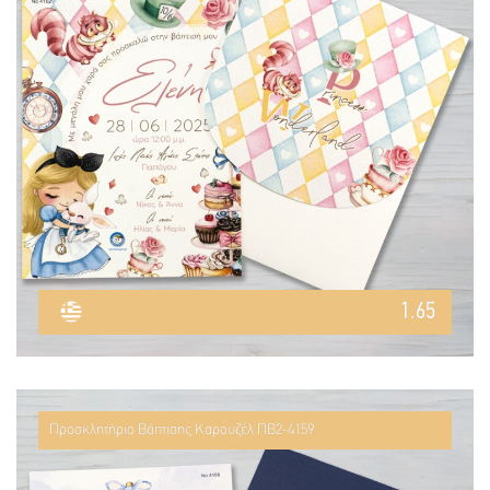
1.65
Προσκλητήριο Βάπτισης Καρουζέλ ΠΒ2-4159