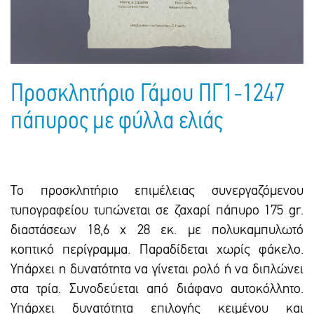
Πακέτα Δώρων
Σακούλες
Βιβλία
Ημερολόγια - Ατζέντες
Τσάντες - Ποδιές - Ομπρέλες
Παιδικό Πάρτι
Γραφική Ύλη
Παιδικά Είδη
Είδη Γραφείου
Προσκλητήριο Γάμου ΠΓ1-1247
Τετράδια - Φάκελοι
πάπυρος με φύλλα ελιάς
Μπλοκ Ζωγραφικής
Το προσκλητήριο επιμέλειας συνεργαζόμενου
τυπογραφείου τυπώνεται σε ζαxαρί πάπυρο 175 gr.
διαστάσεων 18,6 x 28 εκ. με πολυκαμπυλωτό
κοπτικό περίγραμμα. Παραδίδεται xωρίς φάκελο.
Υπάρχει η δυνατότητα να γίνεται ρολό ή να διπλώνει
στα τρία. Συνοδεύεται από διάφανο αυτοκόλλητο.
Υπάρxει δυνατότητα επιλογής κειμένου και