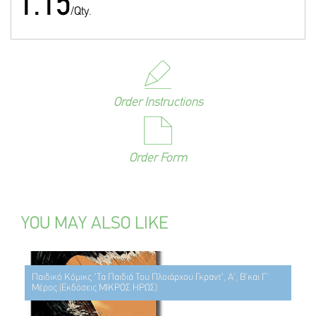
1.15
/Qty.
Order Instructions
Order Form
YOU MAY ALSO LIKE
Παιδικό Κόμικς "Τα Παιδιά Του Πλοιάρχου Γκραντ", Α', Β'και Γ'
Μέρος (Εκδόσεις ΜΙΚΡΟΣ ΗΡΩΣ)