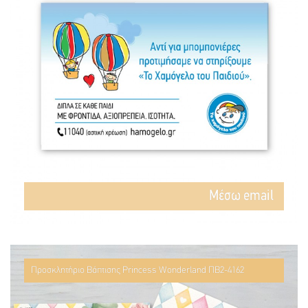
Mέσω email
Προσκλητήριο Βάπτισης Princess Wonderland ΠΒ2-4162