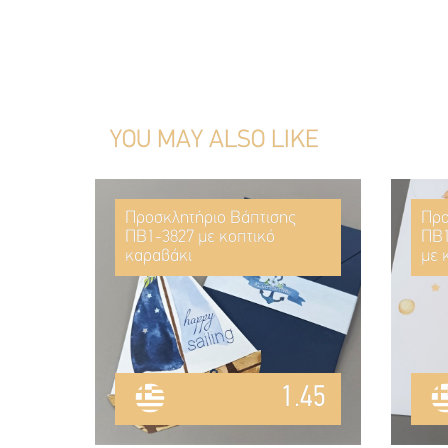
YOU MAY ALSO LIKE
Προσκλητήριο Βάπτισης
Προ
ΠΒ1-3827 με κοπτικό
ΠΒ1
καραβάκι
με 
1.45