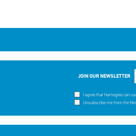
JOIN OUR NEWSLETTER
I agree that Hamogelo can us
Unsubscribe me from the News