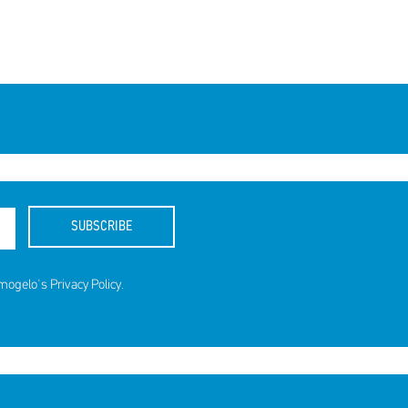
SUBSCRIBE
amogelo's
Privacy Policy
.