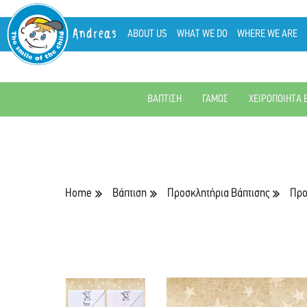
Andreas
ABOUT US
WHAT WE DO
WHERE WE ARE
ΒΑΠΤΙΣΗ
ΓΑΜΟΣ
ΧΕΙΡΟΠΟΙΗΤΑ 
Home
Βάπτιση
Προσκλητήρια Βάπτισης
Προ