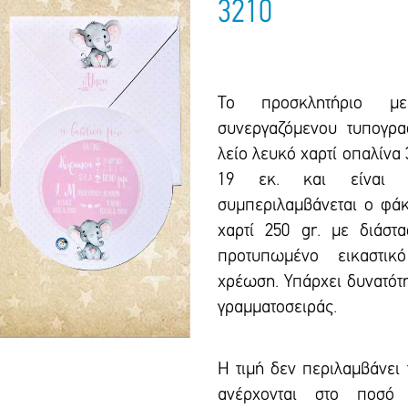
3210
Το προσκλητήριο με
συνεργαζόμενου τυπογρα
λείο λευκό χαρτί οπαλίνα 3
19 εκ. και είναι σ
συμπεριλαμβάνεται ο φάκ
χαρτί 250 gr. με διάστ
προτυπωμένο εικαστικ
xρέωση. Υπάρxει δυνατότη
γραμματοσειράς.
Η τιμή δεν περιλαμβάνει
ανέρχονται στο ποσό 