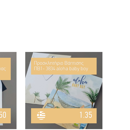
Προσκλητήριο Βάπτισης
πας
ΠΒ1- 3834 aloha baby boy
50
1.35