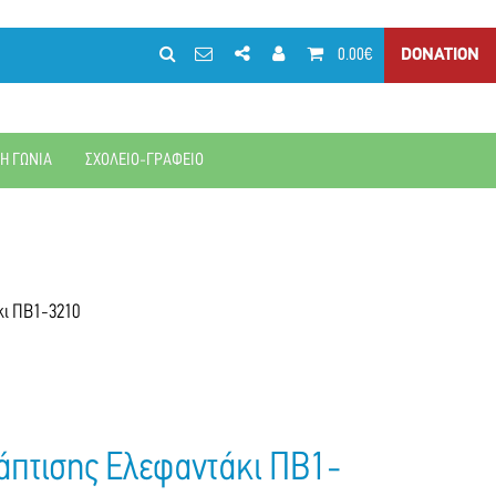
0.00€
DONATION
ΚΗ ΓΩΝΙΑ
ΣΧΟΛΕΙΟ-ΓΡΑΦΕΙΟ
κι ΠΒ1-3210
άπτισης Ελεφαντάκι ΠΒ1-