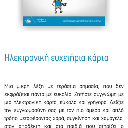
Πακέτα Δώρων
Σακούλες
Βιβλία
Ημερολόγια - Ατζέντες
Τσάντες - Ποδιές - Ομπρέλες
Παιδικό Πάρτι
Γραφική Ύλη
Παιδικά Είδη
Είδη Γραφείου
Τετράδια - Φάκελοι
Μπλοκ Ζωγραφικής
Ηλεκτρονική ευχετήρια κάρτα
Μια μικρή λέξη με τεράστια σημασία, που δεν
εκφράζεται πάντα με ευκολία. Ζητήστε συγγνώμη με
μια ηλεκτρονική κάρτα, εύκολα και γρήγορα. Δείξτε
την ευγνωμοσύνη σας με τον πιο άμεσο και απλό
τρόπο μεταφέροντας χαρά, συγκίνηση και χαμόγελα
στον αποδέκτη και στα παιδιά που στηρίζει ο