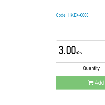
Code: ΗΚΣΧ-0003
3.00
/Qty.
Quantity:
Add 