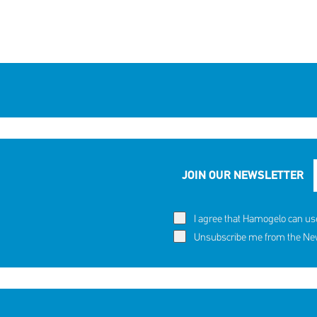
JOIN OUR NEWSLETTER
I agree that Hamogelo can us
Unsubscribe me from the News