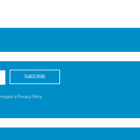
SUBSCRIBE
amogelo's
Privacy Policy
.