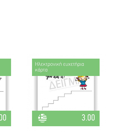
Ηλεκτρονική ευχετήρια
κάρτα
00
3.00