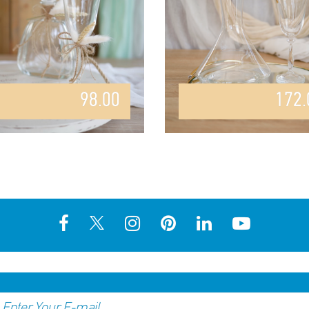
98.00
172.