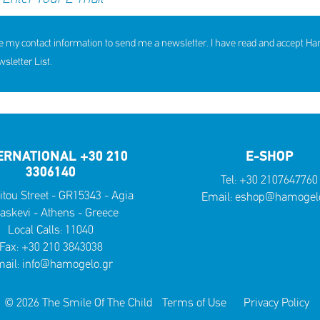
e my contact information to send me a newsletter. I have read and accept H
letter List.
ERNATIONAL +30 210
E-SHOP
3306140
Tel:
+30 2107647760
itou Street - GR15343 - Agia
Email:
eshop@hamogelo
askevi - Athens - Greece
Local Calls:
11040
Fax: +30 210 3843038
ail:
info@hamogelo.gr
© 2026 The Smile Of The Child
Terms of Use
Privacy Policy