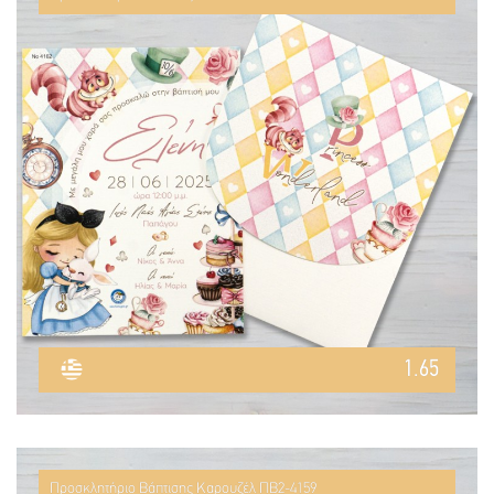
1.65
Προσκλητήριο Βάπτισης Καρουζέλ ΠΒ2-4159