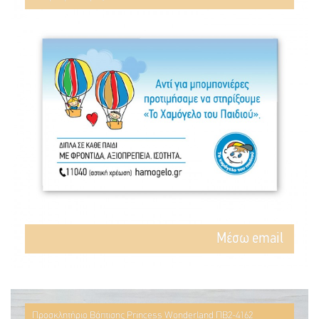
Mέσω email
Προσκλητήριο Βάπτισης Princess Wonderland ΠΒ2-4162